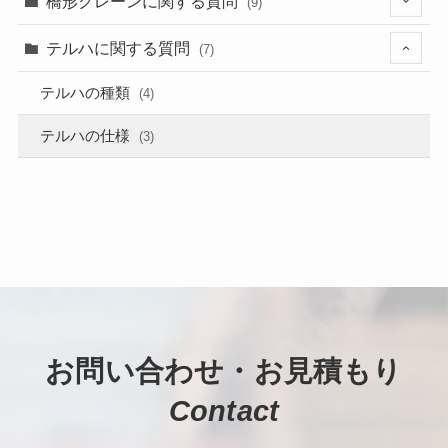
橋形クレーンに関する質問
(9)
(15)
(2)
(4)
テルハに関する質問
(7)
(3)
(4)
(4)
テルハの種類
(4)
(5)
(1)
(1)
テルハの仕様
(3)
(10)
(4)
お問い合わせ・お見積もり
Contact