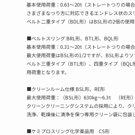
基本使用荷重：0.63〜20t（ストレートつりの場
さまざまなつり方に対応できるエンドレス状のス
ベルト二重タイプ（BDL形）はBSL形の2倍の使
■ベルトスリング BRL形、BTL形、BQL形
基本使用荷重：0.31〜20t（ストレートつりの場
最大使用荷重はBSL形の1/2ですが、BSL形よ
ベルト三重タイプ（BTL形）、四重タイプ（BQL
用荷重となります。
■クリーンルーム仕様 BSL形、RE形
最大使用荷重：（BSL形）630kg〜6.3t （RE形）
クリーンクリーニングシステムの採用により、クリ
洗浄、乾燥後に清浄を保つ専用クリーン袋に包装
■ケミプロスリング化学薬品用 CS形