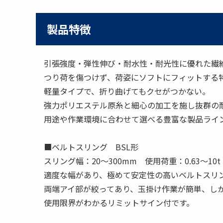
製品特徴
引張強度・弾性伸び・耐水性・耐光性に優れた繊
つり荷を傷つけず、荷姿にソフトにフィットする
軽量タイプで、折り曲げてもクセがつかない。
強力ポリエステル原糸と細心の加工を施し抜群の
用途や作業環境に合わせて選べる豊富な製品ライ
■ベルトスリング BSL形
スリング幅：20〜300mm 使用荷重：0.63〜10t
適度な幅があり、極めて安定性の高いベルトスリ
両端アイ部が絞ってあり、玉掛け作業が簡単、し
使用限界がわかるリミットサイン付です。