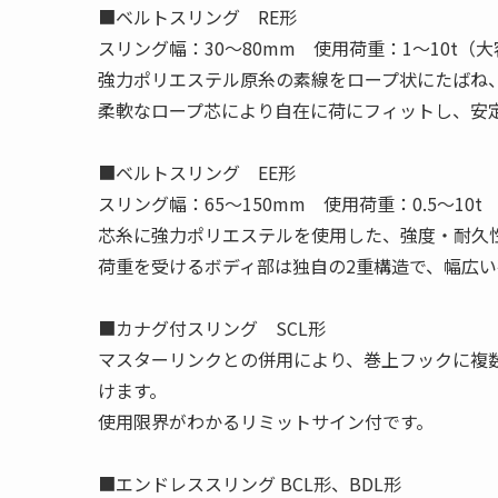
■ベルトスリング RE形
スリング幅：30〜80mm 使用荷重：1〜10t（大
強力ポリエステル原糸の素線をロープ状にたばね
柔軟なロープ芯により自在に荷にフィットし、安
■ベルトスリング EE形
スリング幅：65〜150mm 使用荷重：0.5〜10t
芯糸に強力ポリエステルを使用した、強度・耐久
荷重を受けるボディ部は独自の2重構造で、幅広
■カナグ付スリング SCL形
マスターリンクとの併用により、巻上フックに複
けます。
使用限界がわかるリミットサイン付です。
■エンドレススリング BCL形、BDL形