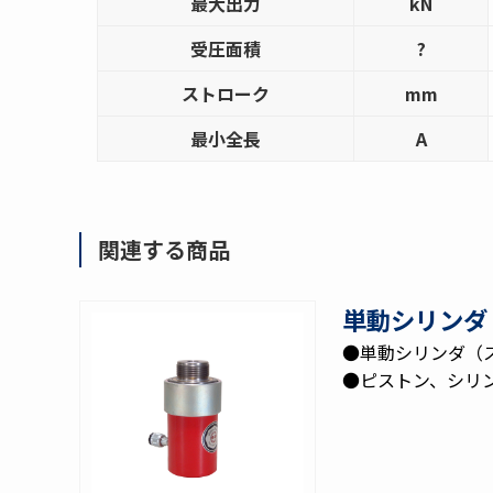
最大出力
kN
受圧面積
?
ストローク
mm
最小全長
A
関連する商品
単動シリンダ 
●単動シリンダ（
●ピストン、シリ