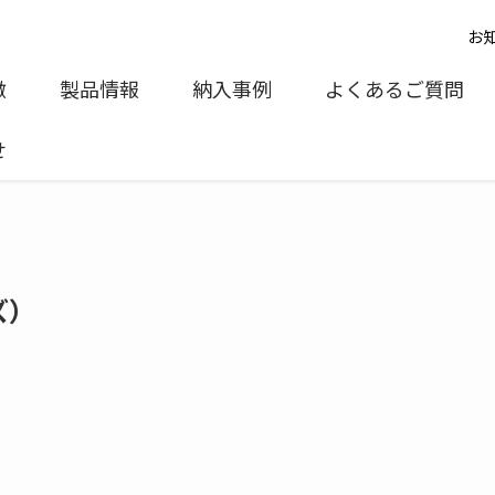
お
徴
製品情報
納入事例
よくあるご質問
せ
ズ）